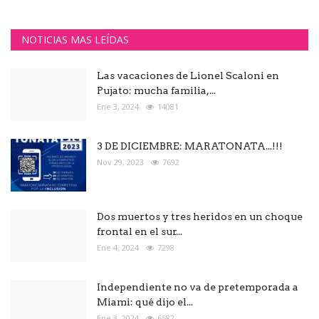
NOTICIAS MAS LEÍDAS
Las vacaciones de Lionel Scaloni en
Pujato: mucha familia,...
Ene 3, 2024
14081
3 DE DICIEMBRE: MARATONATA...!!!
Nov 29, 2023
7692
Dos muertos y tres heridos en un choque
frontal en el sur...
Ene 4, 2024
7298
Independiente no va de pretemporada a
Miami: qué dijo el...
Ene 3, 2024
6582