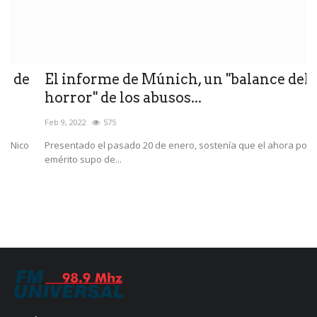
El informe de Múnich, un "balance del
R
horror" de los abusos...
m
Feb 9, 2022
575
Ab
Presentado el pasado 20 de enero, sostenía que el ahora pontífice
Tr
emérito supo de...
la