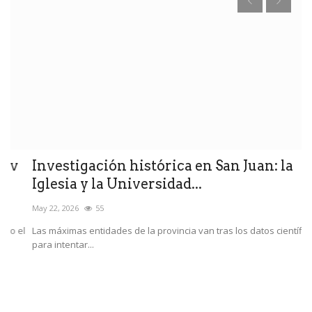
Investigación histórica en San Juan: la
A
Iglesia y la Universidad...
I
May 22, 2026
55
Ma
l
Las máximas entidades de la provincia van tras los datos científicos
El
para intentar...
se