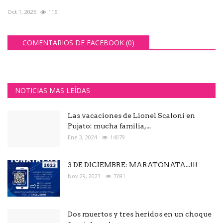
Oct 1, 2025
116
COMENTARIOS DE FACEBOOK (
0
)
NOTICIAS MAS LEÍDAS
Las vacaciones de Lionel Scaloni en
Pujato: mucha familia,...
Ene 3, 2024
14079
3 DE DICIEMBRE: MARATONATA...!!!
Nov 29, 2023
7691
Dos muertos y tres heridos en un choque