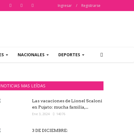
Ingresar
/
Registrarse
ES
NACIONALES
DEPORTES
NOTICIAS MAS LEÍDAS
Las vacaciones de Lionel Scaloni
en Pujato: mucha familia,...
Ene 3, 2024
14076
3 DE DICIEMBRE: