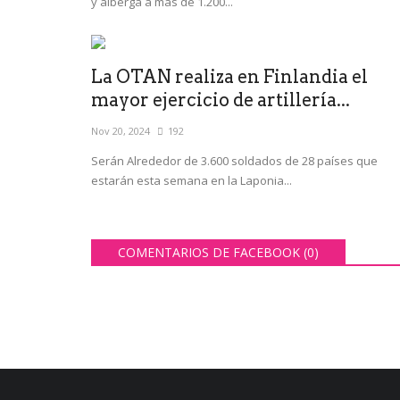
y alberga a más de 1.200...
La OTAN realiza en Finlandia el
mayor ejercicio de artillería...
Nov 20, 2024
192
Serán Alrededor de 3.600 soldados de 28 países que
estarán esta semana en la Laponia...
COMENTARIOS DE FACEBOOK (
0
)