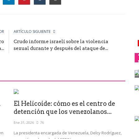
le
OR
ARTÍCULO SIGUIENTE
ro
Crudo informe israelí sobre la violencia
..
sexual durante y después del ataque de...
n
El Helicoide: cómo es el centro de
detención que los venezolanos...
Ene 31, 2026
76
yn
La presidenta encargada de Venezuela, Delcy Rodríguez,