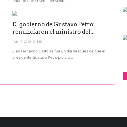
anunció que la sede del SEBIN...
El gobierno de Gustavo Petro:
renunciaron el ministro del...
Feb 11, 2025
165
Juan Fernando Cristo se fue un día después de que el
presidente Gustavo Petro pidiera...