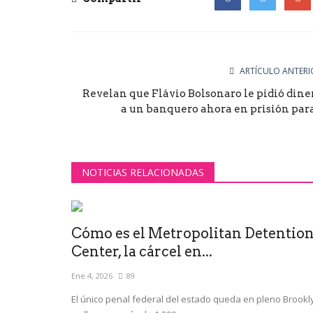
Facebook
Twitter
Goog
ARTÍCULO ANTERI
Revelan que Flávio Bolsonaro le pidió dine
a un banquero ahora en prisión para.
NOTICIAS RELACIONADAS
Cómo es el Metropolitan Detentio
Center, la cárcel en...
Ene 4, 2026
89
El único penal federal del estado queda en pleno Brookl