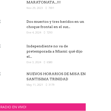
MARATONATA...!!!
Nov 29, 2023
7691
Dos muertos y tres heridos en un
choque frontal en el sur...
Ene 4, 2024
7293
Independiente no va de
pretemporada a Miami: qué dijo
el...
Ene 3, 2024
6580
NUEVOS HORARIOS DE MISA EN
SANTISIMA TRINIDAD
May 11, 2021
3179
RADIO EN VIVO!