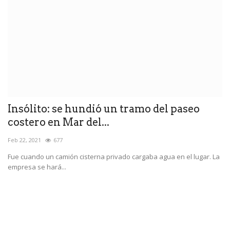
Insólito: se hundió un tramo del paseo
M
costero en Mar del...
t
Feb 22, 2021
677
Di
Fue cuando un camión cisterna privado cargaba agua en el lugar. La
Fu
empresa se hará...
y 