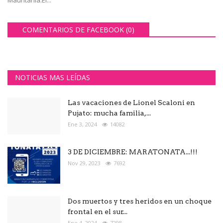
Mauritania.El...
COMENTARIOS DE FACEBOOK (
0
)
NOTICIAS MAS LEÍDAS
Las vacaciones de Lionel Scaloni en
Pujato: mucha familia,...
Ene 3, 2024
14082
3 DE DICIEMBRE: MARATONATA...!!!
Nov 29, 2023
7692
Dos muertos y tres heridos en un choque
frontal en el sur...
Ene 4, 2024
7298