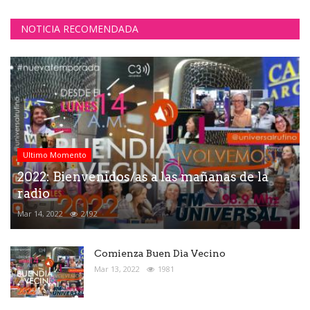
NOTICIA RECOMENDADA
Ultimo Momento
2022: Bienvenidos/as a las mañanas de la
radio
Mar 14, 2022
2192
Comienza Buen Dìa Vecino
Mar 13, 2022
1981