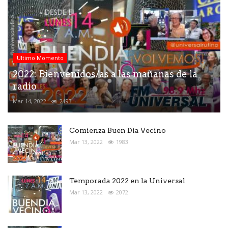
Ultimo Momento
2022: Bienvenidos/as a las mañanas de la
radio
Mar 14, 2022
2193
Comienza Buen Dìa Vecino
Mar 13, 2022
1983
Temporada 2022 en la Universal
Mar 13, 2022
2072