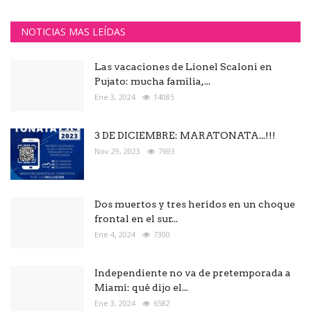
NOTICIAS MAS LEÍDAS
Las vacaciones de Lionel Scaloni en
Pujato: mucha familia,...
Ene 3, 2024
14085
3 DE DICIEMBRE: MARATONATA...!!!
Nov 29, 2023
7693
Dos muertos y tres heridos en un choque
frontal en el sur...
Ene 4, 2024
7300
Independiente no va de pretemporada a
Miami: qué dijo el...
Ene 3, 2024
6582