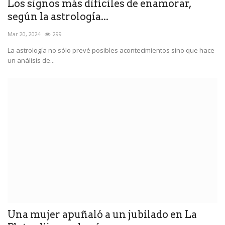
Los signos más difíciles de enamorar,
según la astrología...
Mar 20, 2024
299
La astrología no sólo prevé posibles acontecimientos sino que hace
un análisis de...
Una mujer apuñaló a un jubilado en La