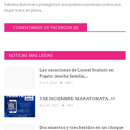
Fabiana Bolsonaro protagonizó una polémica protesta contra una
mujer trans en plena...
COMENTARIOS DE FACEBOOK (
0
)
NOTICIAS MAS LEÍDAS
Las vacaciones de Lionel Scaloni en
Pujato: mucha familia,...
Ene 3, 2024
14081
3 DE DICIEMBRE: MARATONATA...!!!
Nov 29, 2023
7692
Dos muertos y tres heridos en un choque