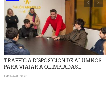
s
TRAFFIC A DISPOSICION DE ALUMNOS
I
PARA VIAJAR A OLIMPIADAS...
u
Sep 8, 2023
341
Ma
es,
Tr
la