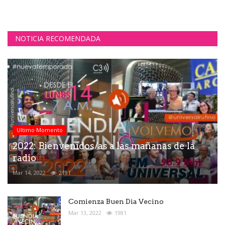
NOTICIA RECOMENDADA
Ultimo Momento
2022: Bienvenidos/as a las mañanas de la
radio
Mar 14, 2022
2191
Comienza Buen Dìa Vecino
Mar 13, 2022
1981