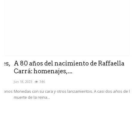
,
A 80 años del nacimiento de Raffaella
S
Carrá: homenajes,...
q
Jun 18, 2023
346
Ag
os
Monedas con su cara y otros lanzamientos. A casi dos años de la
Se
muerte de la reina...
pe