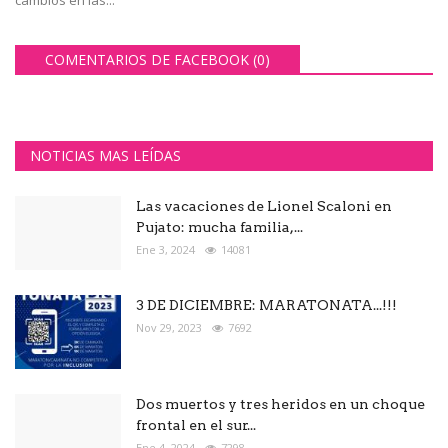
cambios en las...
COMENTARIOS DE FACEBOOK (
0
)
NOTICIAS MAS LEÍDAS
Las vacaciones de Lionel Scaloni en
Pujato: mucha familia,...
Ene 3, 2024
14081
3 DE DICIEMBRE: MARATONATA...!!!
Nov 29, 2023
7692
Dos muertos y tres heridos en un choque
frontal en el sur...
Ene 4, 2024
7298