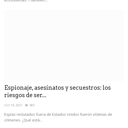
ecosistemas. Y también...
Espionaje, asesinatos y secuestros: los
riesgos de ser...
Oct 14, 2021
685
Espías reclutados fuera de Estados Unidos fueron víctimas de
crímenes. ¿Qué está...