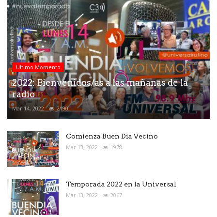
Ultimo Momento
2022: Bienvenidos/as a las mañanas de la
radio
Mar 14, 2022
2190
Comienza Buen Dìa Vecino
Mar 13, 2022
1978
Temporada 2022 en la Universal
Mar 13, 2022
2067