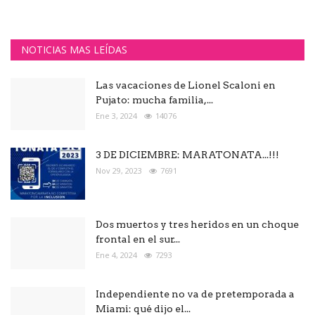
NOTICIAS MAS LEÍDAS
Las vacaciones de Lionel Scaloni en
Pujato: mucha familia,...
Ene 3, 2024
14076
3 DE DICIEMBRE: MARATONATA...!!!
Nov 29, 2023
7691
Dos muertos y tres heridos en un choque
frontal en el sur...
Ene 4, 2024
7293
Independiente no va de pretemporada a
Miami: qué dijo el...