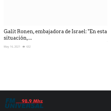
Galit Ronen, embajadora de Israel: "En esta
R
situación,...
Ju
May 16, 2021
632