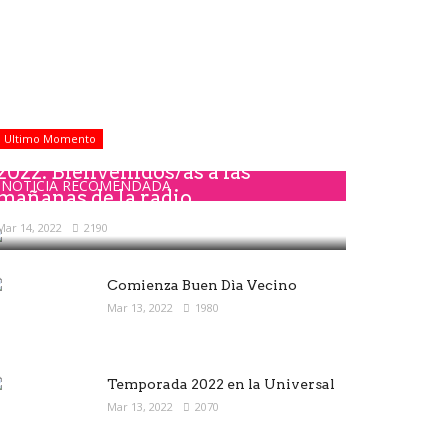
Ultimo Momento
2022: Bienvenidos/as a las
NOTICIA RECOMENDADA
mañanas de la radio
Mar 14, 2022
2190
Comienza Buen Dìa Vecino
Mar 13, 2022
1980
Temporada 2022 en la Universal
Mar 13, 2022
2070