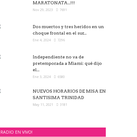
MARATONATA...!!!
Nov 29, 2023
7691
Dos muertos y tres heridos en un
choque frontal en el sur...
Ene 4, 2024
7296
Independiente no va de
pretemporada a Miami: qué dijo
el...
Ene 3, 2024
6580
NUEVOS HORARIOS DE MISA EN
SANTISIMA TRINIDAD
May 11, 2021
3181
RADIO EN VIVO!