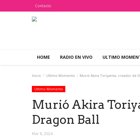
Contacto
HOME
RADIO EN VIVO
ULTIMO MOME
Inicio
Ultimo Momento
Murió Akira Toriyama, creador de D
Ultimo Momento
Murió Akira Toriy
Dragon Ball
Mar 8, 2024