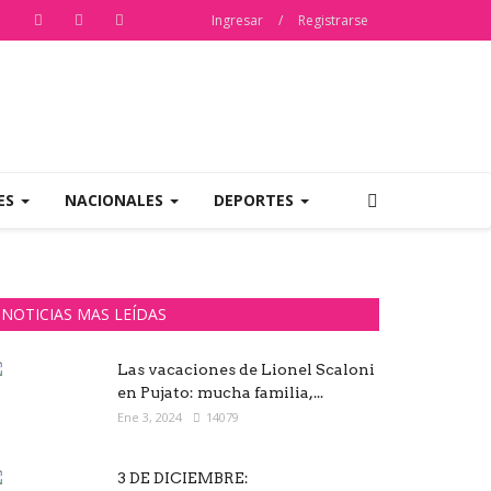
Ingresar
/
Registrarse
ES
NACIONALES
DEPORTES
NOTICIAS MAS LEÍDAS
Las vacaciones de Lionel Scaloni
en Pujato: mucha familia,...
Ene 3, 2024
14079
3 DE DICIEMBRE: