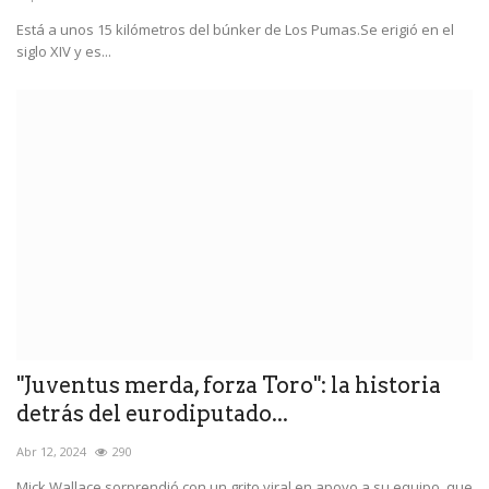
Está a unos 15 kilómetros del búnker de Los Pumas.Se erigió en el
siglo XIV y es...
"Juventus merda, forza Toro": la historia
detrás del eurodiputado...
Abr 12, 2024
290
Mick Wallace sorprendió con un grito viral en apoyo a su equipo, que