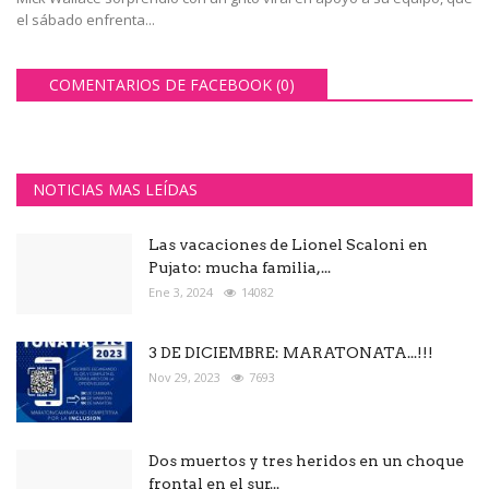
el sábado enfrenta...
COMENTARIOS DE FACEBOOK (
0
)
NOTICIAS MAS LEÍDAS
Las vacaciones de Lionel Scaloni en
Pujato: mucha familia,...
Ene 3, 2024
14082
3 DE DICIEMBRE: MARATONATA...!!!
Nov 29, 2023
7693
Dos muertos y tres heridos en un choque
frontal en el sur...