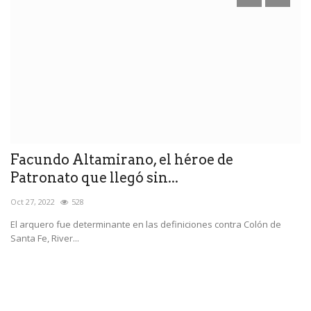
Facundo Altamirano, el héroe de
C
Patronato que llegó sin...
D
Oct 27, 2022
528
Oc
El arquero fue determinante en las definiciones contra Colón de
Santa Fe, River...