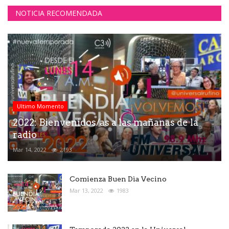
NOTICIA RECOMENDADA
Ultimo Momento
2022: Bienvenidos/as a las mañanas de la
radio
Mar 14, 2022
2193
Comienza Buen Dìa Vecino
Mar 13, 2022
1983