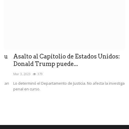
Asalto al Capitolio de Estados Unidos:
L
Donald Trump puede...
N
Mar 3, 2023
379
En
Lo determinó el Departamento de Justicia. No afecta la investigación
El
penal en curso.
de