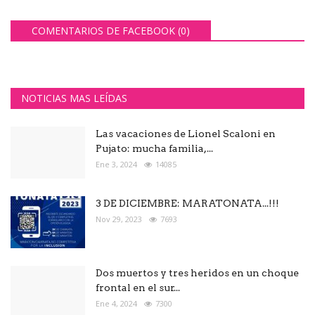
COMENTARIOS DE FACEBOOK (
0
)
NOTICIAS MAS LEÍDAS
Las vacaciones de Lionel Scaloni en
Pujato: mucha familia,...
Ene 3, 2024
14085
3 DE DICIEMBRE: MARATONATA...!!!
Nov 29, 2023
7693
Dos muertos y tres heridos en un choque
frontal en el sur...
Ene 4, 2024
7300