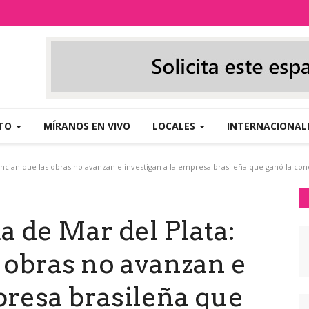
NTO
MÍRANOS EN VIVO
LOCALES
INTERNACIONAL
ncian que las obras no avanzan e investigan a la empresa brasileña que ganó la con
a de Mar del Plata:
 obras no avanzan e
presa brasileña que