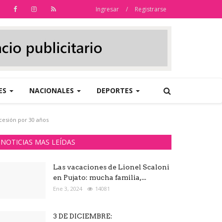
Ingresar
/
Registrarse
ES
NACIONALES
DEPORTES
cesión por 30 años
NOTICIAS MAS LEÍDAS
Las vacaciones de Lionel Scaloni
en Pujato: mucha familia,...
Ene 3, 2024
14081
3 DE DICIEMBRE: