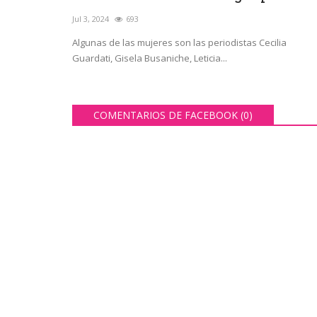
Jul 3, 2024
693
Algunas de las mujeres son las periodistas Cecilia
Nacionales
Guardati, Gisela Busaniche, Leticia...
COMENTARIOS DE FACEBOOK (
0
)
rtaciones en
"El peor susto de nuestras vid
liares...
bebé se estaba ahogando...
Jul 31, 2026
33
enuncian que estos
Un bebé de un año estaba bordó porque no po
...
y la familia salió a la...