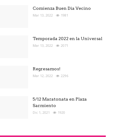
Comienza Buen Dìa Vecino
Mar 13, 2022
1981
Temporada 2022 en la Universal
Mar 13, 2022
2071
Regresamos!
Mar 12, 2022
2296
5/12 Maratonata en Plaza
Sarmiento
Dic 1, 2021
1920