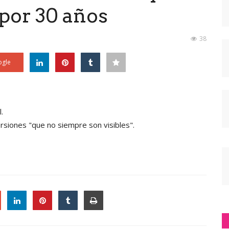
por 30 años
38
gle
.
rsiones "que no siempre son visibles".
le