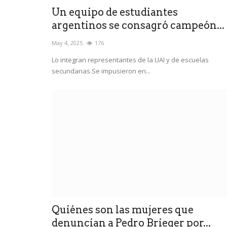
Un equipo de estudiantes
argentinos se consagró campeón...
May 4, 2025
176
Lo integran representantes de la UAI y de escuelas
secundarias.Se impusieron en...
Quiénes son las mujeres que
denuncian a Pedro Brieger por...