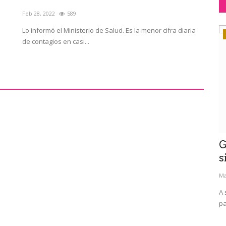
Feb 28, 2022
589
Lo informó el Ministerio de Salud. Es la menor cifra diaria
internacionales
de contagios en casi...
as": su
Guerra Rusia-Ucrania: como hace
"
siglos, el Mar Negro vuelve...
r
Mar 15, 2022
571
En
día respirar
A sus aguas tienen acceso Ucrania, Rusia, Georgia y tres
Ma
países miembros de la OTAN:...
Ho