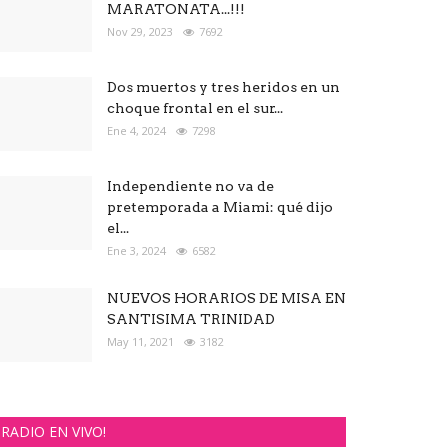
MARATONATA...!!!
Nov 29, 2023
7692
Dos muertos y tres heridos en un
choque frontal en el sur...
Ene 4, 2024
7298
Independiente no va de
pretemporada a Miami: qué dijo
el...
Ene 3, 2024
6582
NUEVOS HORARIOS DE MISA EN
SANTISIMA TRINIDAD
May 11, 2021
3182
RADIO EN VIVO!