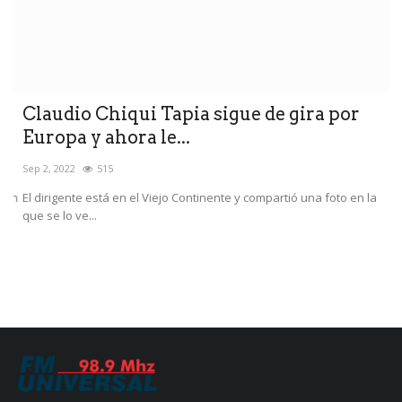
Claudio Chiqui Tapia sigue de gira por
A
Europa y ahora le...
e
Sep 2, 2022
515
Ab
en
El dirigente está en el Viejo Continente y compartió una foto en la
El
que se lo ve...
de