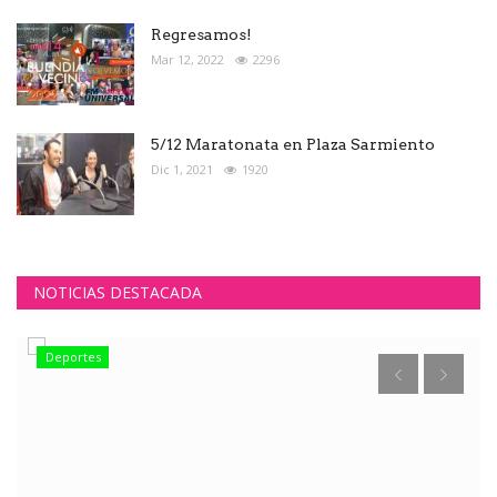
Regresamos!
Mar 12, 2022
2296
5/12 Maratonata en Plaza Sarmiento
Dic 1, 2021
1920
NOTICIAS DESTACADA
Deportes