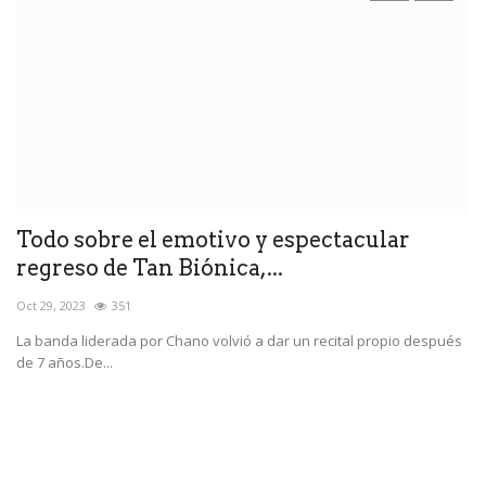
e
Todo sobre el emotivo y espectacular
B
regreso de Tan Biónica,...
Ag
Oct 29, 2023
351
as
La banda liderada por Chano volvió a dar un recital propio después
de 7 años.De...