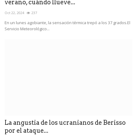
verano, cuándo llueve...
Oct 22, 2024
237
En un lunes agobiante, la sensación térmica trepó a los 37 grados.El
Servicio Meteorológico...
La angustia de los ucranianos de Berisso
por el ataque...