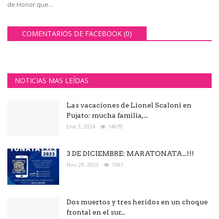
de Honor que...
COMENTARIOS DE FACEBOOK (
0
)
NOTICIAS MAS LEÍDAS
Las vacaciones de Lionel Scaloni en
Pujato: mucha familia,...
Ene 3, 2024
14079
3 DE DICIEMBRE: MARATONATA...!!!
Nov 29, 2023
7691
Dos muertos y tres heridos en un choque
frontal en el sur...