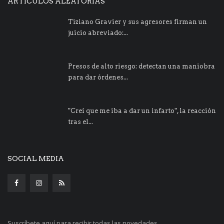
ARTÍCULOS ALEATORIAS
Tiziano Gravier y sus agresores firman un
juicio abreviado:...
Presos de alto riesgo: detectan una maniobra
para dar órdenes...
"Creí que me iba a dar un infarto", la reacción
tras el...
SOCIAL MEDIA
Suscríbete aquí para recibir todas las novedades