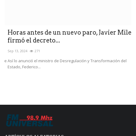
Horas antes de un nuevo paro, Javier Milei
E
firmó el decreto...
c
Sep 13, 2024
271
Ma
ne
Así lo anunció el ministro de Desregulación y Transformación del
Do
Estado, Federico...
un