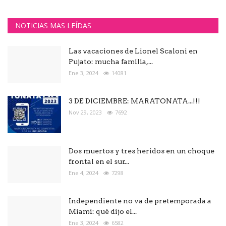
NOTICIAS MAS LEÍDAS
Las vacaciones de Lionel Scaloni en
Pujato: mucha familia,...
Ene 3, 2024
14081
3 DE DICIEMBRE: MARATONATA...!!!
Nov 29, 2023
7692
Dos muertos y tres heridos en un choque
frontal en el sur...
Ene 4, 2024
7298
Independiente no va de pretemporada a
Miami: qué dijo el...
Ene 3, 2024
6582