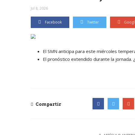
Jul 8, 2026
Facebook
Twitter
Googl
El SMN anticipa para este miércoles temper
El pronóstico extendido durante la jornada. ¿
Compartir
Facebook
Twitter
Goog