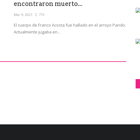
encontraron muerto...
Mar 9, 2021
773
El cuerpo de Franco Acosta fue hallado en el arroyo Pando.
Actualmente jugaba en...