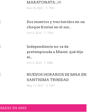
MARATONATA...!!!
Nov 29, 2023
7691
Dos muertos y tres heridos en un
choque frontal en el sur...
Ene 4, 2024
7296
Independiente no va de
pretemporada a Miami: qué dijo
el...
Ene 3, 2024
6580
NUEVOS HORARIOS DE MISA EN
SANTISIMA TRINIDAD
May 11, 2021
3181
RADIO EN VIVO!