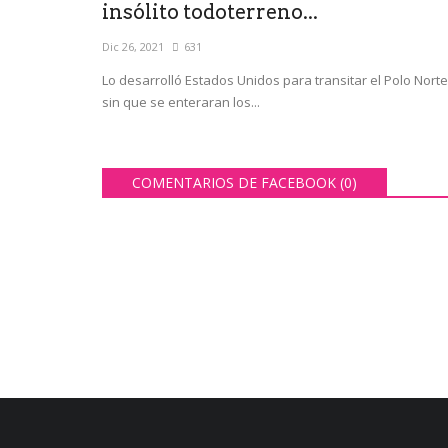
insólito todoterreno...
Dic 26, 2021
631
Lo desarrolló Estados Unidos para transitar el Polo Norte
sin que se enteraran los...
COMENTARIOS DE FACEBOOK (
0
)