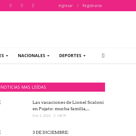
Ingresar
/
Registrarse
ES
NACIONALES
DEPORTES
NOTICIAS MAS LEÍDAS
Las vacaciones de Lionel Scaloni
en Pujato: mucha familia,...
Ene 3, 2024
14079
3 DE DICIEMBRE: