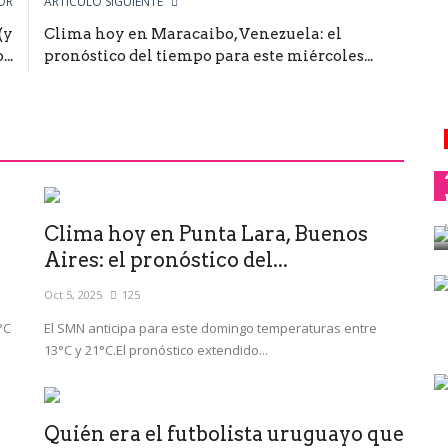
OR
ARTÍCULO SIGUIENTE
(y
Clima hoy en Maracaibo, Venezuela: el
..
pronóstico del tiempo para este miércoles...
Clima hoy en Punta Lara, Buenos
Aires: el pronóstico del...
Oct 5, 2025
125
°C
El SMN anticipa para este domingo temperaturas entre
13°C y 21°C.El pronóstico extendido...
Quién era el futbolista uruguayo que