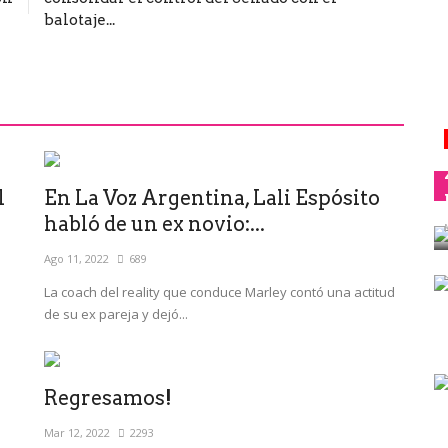
balotaje...
l
En La Voz Argentina, Lali Espósito
habló de un ex novio:...
Ago 11, 2022
689
La coach del reality que conduce Marley contó una actitud
de su ex pareja y dejó...
Regresamos!
Mar 12, 2022
2293