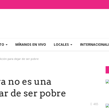
NTO
MÍRANOS EN VIVO
LOCALES
INTERNACIONAL
ción para dejar de ser pobre
a no es una
ar de ser pobre
465