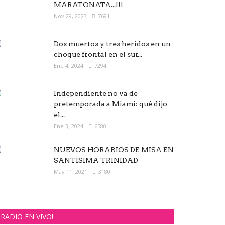
MARATONATA...!!!
Nov 29, 2023
7691
Dos muertos y tres heridos en un
choque frontal en el sur...
Ene 4, 2024
7294
Independiente no va de
pretemporada a Miami: qué dijo
el...
Ene 3, 2024
6580
NUEVOS HORARIOS DE MISA EN
SANTISIMA TRINIDAD
May 11, 2021
3180
RADIO EN VIVO!