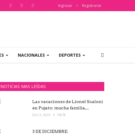
Ingresar
/
Registrarse
ES
NACIONALES
DEPORTES
NOTICIAS MAS LEÍDAS
Las vacaciones de Lionel Scaloni
en Pujato: mucha familia,...
Ene 3, 2024
14078
3 DE DICIEMBRE: