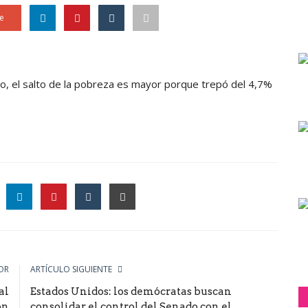
e
no, el salto de la pobreza es mayor porque trepó del 4,7%
le
OR
ARTÍCULO SIGUIENTE
al
Estados Unidos: los demócratas buscan
ón
consolidar el control del Senado con el