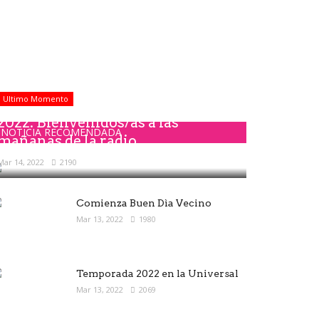
Ultimo Momento
2022: Bienvenidos/as a las
NOTICIA RECOMENDADA
mañanas de la radio
Mar 14, 2022
2190
Comienza Buen Dìa Vecino
Mar 13, 2022
1980
Temporada 2022 en la Universal
Mar 13, 2022
2069