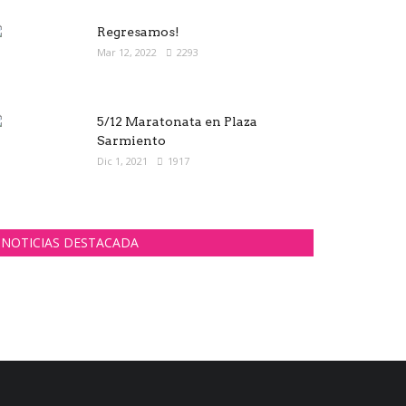
Regresamos!
Mar 12, 2022
2293
5/12 Maratonata en Plaza
Sarmiento
Dic 1, 2021
1917
NOTICIAS DESTACADA