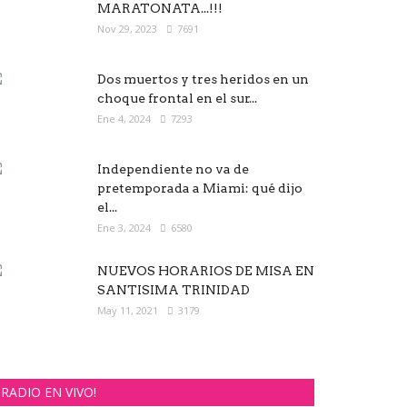
MARATONATA...!!!
Nov 29, 2023
7691
Dos muertos y tres heridos en un
choque frontal en el sur...
Ene 4, 2024
7293
Independiente no va de
pretemporada a Miami: qué dijo
el...
Ene 3, 2024
6580
NUEVOS HORARIOS DE MISA EN
SANTISIMA TRINIDAD
May 11, 2021
3179
RADIO EN VIVO!