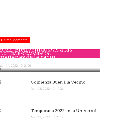
Ultimo Momento
2022: Bienvenidos/as a las
NOTICIA RECOMENDADA
mañanas de la radio
Mar 14, 2022
2190
Comienza Buen Dìa Vecino
Mar 13, 2022
1978
Temporada 2022 en la Universal
Mar 13, 2022
2067