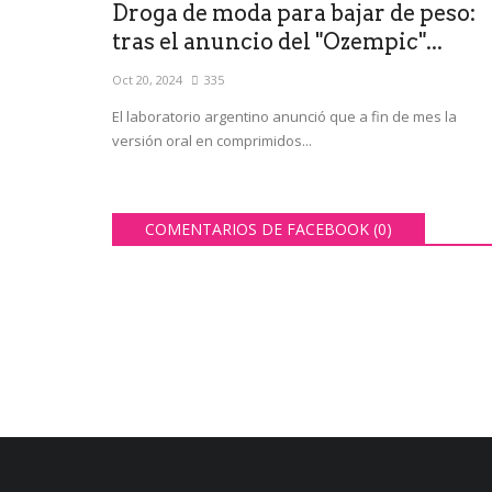
Droga de moda para bajar de peso:
tras el anuncio del "Ozempic"...
Oct 20, 2024
335
El laboratorio argentino anunció que a fin de mes la
versión oral en comprimidos...
COMENTARIOS DE FACEBOOK (
0
)