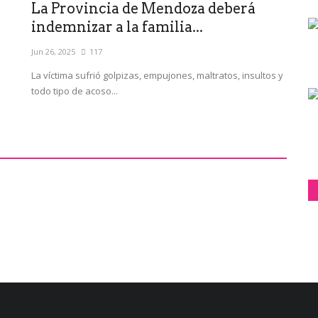
La Provincia de Mendoza deberá
indemnizar a la familia...
Jun 26, 2025
117
La víctima sufrió golpizas, empujones, maltratos, insultos y
todo tipo de acoso...