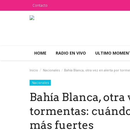
Contacto
HOME
RADIO EN VIVO
ULTIMO MOME
Inicio
Nacionales
Bahía Blanca, otra vez en alerta por tormen
Nacionales
Bahía Blanca, otra 
tormentas: cuándo 
más fuertes