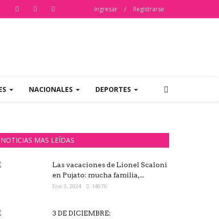
Ingresar
/
Registrarse
ES
NACIONALES
DEPORTES
NOTICIAS MAS LEÍDAS
Las vacaciones de Lionel Scaloni
en Pujato: mucha familia,...
Ene 3, 2024
14076
3 DE DICIEMBRE: