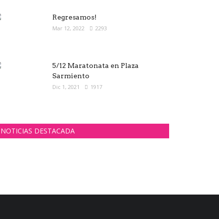
Regresamos!
Mar 12, 2022
2293
5/12 Maratonata en Plaza
Sarmiento
Dic 1, 2021
1917
NOTICIAS DESTACADA